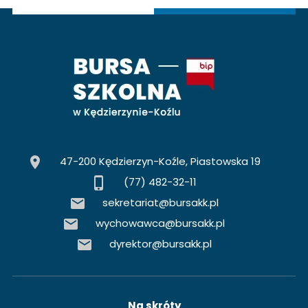
47-200 Kędzierzyn-Koźle, Piastowska 19
(77) 482-32-11
sekretariat@bursakk.pl
wychowawca@bursakk.pl
dyrektor@bursakk.pl
Na skróty